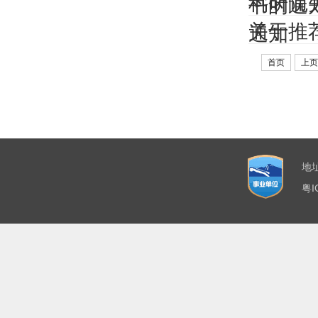
科研院
书的通
关于推
通知
首页
上页
地
粤I