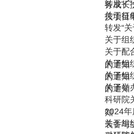
转发“
务成长
关于征
技项目
转发“
关于组
关于配
关于组
的通知
关于组
的通知
关于举
的通知
科研院
2024
知
关于组
装备与