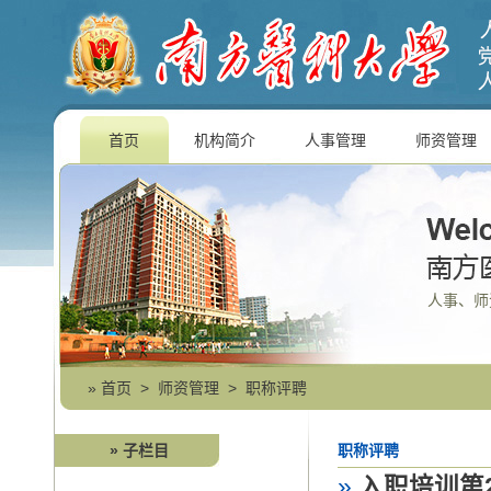
首页
机构简介
人事管理
师资管理
人事、师
»
首页
>
师资管理
>
职称评聘
» 子栏目
职称评聘
»
入职培训第