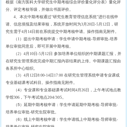
根据《南方医科大学研究生中期考核综合评价量化评分表》量化评
分、评定考核等级，并做出书面评价。
4
、本次中期考核通过
“
研究生教育管理信息系统
”
进行在线申
请、信息填报及结果审核，系统开放时间为
3
月
20
日
-5
月
1
2
日，研
操作指南见附件。
究生需于
4
月
14
日前在系统
提交中期考核申请。
（
1
）提出中期考核申请：学生申请中期考核
-
导师审批
-
培养
单位审批同意后，即可开展中期考核。
（
2
）
4
月
10
日
-5
月
1
2
日
参加培养单位组织的中期课题汇报，并
中期课题汇报由
在研究生管理系统完成中期汇报内容结果的上传。
各系所中心组织。
（
3
）
4
月
1
2
日
8:00
-14
日
17:00
在研究生管理系统申请专业课或
操作指南见附件。
专业基础课考试科目。
（4）
专业课和专业基础课考试时间
4
月
26
日，上午考试地点教
。
204/305
学馆
306
，下午考试地点
（5）
延期中期考核申请：学生申请延期中期考核
-
导师审批
-
培养单位审批
-
研究生院审批。
（6）
线上中期考核申请：学生申请线上中期考核
-
导师审批
-
培养单位审批
-
研究生院审批。