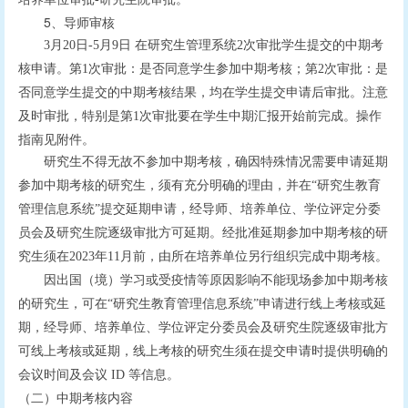
5、
导师审核
3
月
20
日
-5
月
9
日
在研究生管理系统
2
次审批学生提交的中期考
核申请。第
1
次审批：是否同意学生参加中期考核；第
2
次审批：是
否同意学生提交的中期考核结果，均在学生提交申请后审批。注意
操作
及时审批，特别是第
1
次审批要在学生中期汇报开始前完成。
指南见附件。
研究生不得无故不参加中期考核，确因特殊情况需要申请延期
参加中期考核的研究生，须有充分明确的理由，并在
“
研究生教育
管理信息系统
”
提交延期申请，经导师、培养单位、学位评定分委
员会及研究生院逐级审批方可延期。经批准延期参加中期考核的研
究生须在
2023
年
11
月前，由所在培养单位另行组织完成中期考核。
因出国（境）学习或受疫情等原因影响不能现场参加中期考核
或延
的研究生，可在
“
研究生教育管理信息系统
”
申请进行线上考核
期
，经导师、培养单位、学位评定分委员会及研究生院逐级审批方
线上考核或
可
延期，线上考核的研究生须在提交申请时提供明确的
会议时间及会议
ID
等信息。
（二）中期考核内容