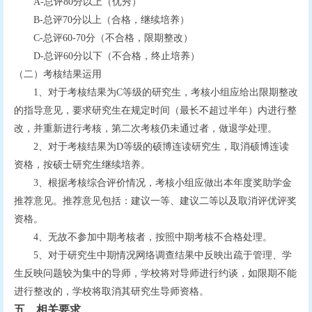
A-
总评
80
分以上（优秀）
B-
总评
70
分以上（合格，继续培养）
C-
总评
60-70
分（不合格，限期整改）
D-
总评
60
分以下（不合格，终止培养）
（二）考核结果运用
1
、对于考核结果为
C
等级的研究生，考核小组应给出限期整改
的指导意见，要求研究生在规定时间（最长不超过半年）内进行整
改，并重新进行考核，第二次考核仍未通过者，做退学处理。
2
、对于考核结果为
D
等级的硕博连读研究生，取消硕博连读
资格，按硕士研究生继续培养。
3
、根据考核综合评价情况，考核小组应做出本年度奖助学金
推荐意见。推荐意见包括：建议一等、建议二等以及取消评优评奖
资格。
4
、无故不参加中期考核者，按照中期考核不合格处理。
5
、对于研究生中期情况网络调查结果中反映出疏于管理、学
生反映问题较为集中的导师，学校将对导师进行约谈，如限期不能
进行整改的，学校将取消其研究生导师资格。
五、
相关要求