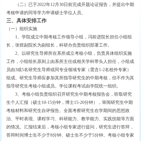
二
（
）已于
202
2
年
12
月
3
0
日前完成开题论证报告，并提出中期
考核申请的同等学力申请硕士学位人员。
三、
具体安排工作
（一）组织实施
1
、学院成立中期考核工作领导小组，冯前进院长担任小组组
长，张煜副院长为副组长，科研办负责组织部署工作。
2
、以研究生导师所在系所成立考核小组，负责具体组织实施
工作，小组组长原则上由系所主任或相关学科带头人担任，小组成
或
员由
3
5
名研究生导师或同专业领域专家
（需含
1-2
名校外专家）
研究生导师应参加其所指导研究生的中期考核，但不作为其
组成。
指导研究生考核小组成员。
学位课程考试由学院统一组织。
3
、考核小组负责组织召开研究生中期考核报告会，听取研究
生个人汇报（硕士
10-15
分钟，博士
15-20
分钟），审阅研究生中期
考核材料和研究生自评报告。全面考察研究生在学期间的思想政
治、平时表现、课程学习、科研能力、教学能力、实践技能等方面
的情况。汇报结束后，考核小组专家进行提问，研究生进行答辩，
答辩时间博士生不少于
8
分钟、硕士生不少于
5
分钟。考核小组专家