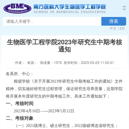
Ξ
搜索
中文
|
EN
生物医学工程学院2023年研究生中期考核
通知
作者： 来源： 阅读量：
1576
发布时间：2023-03-23 11:02:41
各系所、中心：
根据学校《关于开展
202
3
年研究生中期考核工作的通知》文件
精神，切实做好研究生过程管理，保证研究生培养质量，近期学院
将开展本年度研究生的中期考核工作。具体工作通知如下；
一、考核时间
—
202
3
年
4
月
1
0
日
—
202
3
年
5
月
1
2
日
二、
考核对象
（一）
20
21
级博士、硕士研究生，
20
22
级硕博连读研究生；