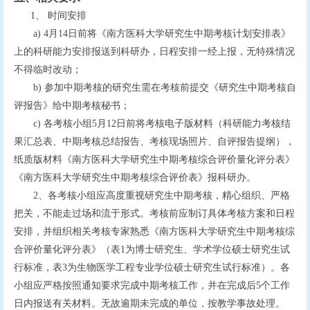
1
、 时间安排
a)
4
月
14
日前将《南方医科大学研究生中期考核计划安排表》
上的科研能力安排报送到科研办，日程安排一经上报，无特殊情况
不得临时改动；
b)
参加中期考核的研究生需在考核前提交《研究生中期考核自
给中期考核秘书
评报告》
；
电子版
科研能力考核
c)
各考核小组
5
月
1
2
日前将考核
材料（
结
、
自评报告提纲
，
果汇总表、中期考核总结报告、考核现场照片
）
纸质版材料《
》
南方医科大学研究生中期考核综合评价量化评分表
《
》
南方医科大学研究生中期考核综合评价表
报科研办。
2
、
各考核小组应高度重视研究生中期考核，精心组织、严格
把关，不能走过场和流于形式。考核前应制订具体考核方案和日程
安排，并组织相关考核专家熟悉《
南方医科大学研究生中期考核综
合评价量化评分表》（表
1
为博士研究生、学术学位硕士研究生试
行标准，表
3
为生物医学工程专业学位硕士研究生试行标准）。各
小组应严格按照通知要求完成中期考核工作，并在完成后
5
个工作
日内报送有关材料。无故逾期未完成的单位，按教学事故处理。