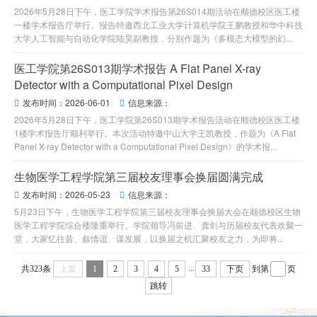
2026年5月28日下午，医工学院学术报告第26S014期活动在顺德校区医工楼
一楼学术报告厅举行。报告特邀西北工业大学计算机学院王鹏教授和华中科技
大学人工智能与自动化学院陆昊副教授，分别作题为《多模态大模型的幻...
医工学院第26S013期学术报告 A Flat Panel X-ray
Detector with a Computational Pixel Design
发布时间：2026-06-01
信息来源：


2026年5月28日下午，医工学院第26S013期学术报告活动在顺德校区医工楼
1楼学术报告厅顺利举行。本次活动特邀中山大学王凯教授，作题为《A Flat
Panel X-ray Detector with a Computational Pixel Design》的学术报...
生物医学工程学院第三届校友理事会换届圆满完成
发布时间：2026-05-23
信息来源：


5月23日下午，生物医学工程学院第三届校友理事会换届大会在顺德校区生物
医学工程学院综合楼隆重举行。学院领导冯前进、龚剑与历届校友代表欢聚一
堂，大家忆往昔、叙情谊、谋发展，以换届之机汇聚校友之力，为即将...
...
共323条
上页
1
2
3
4
5
33
下页
到第
页
跳转