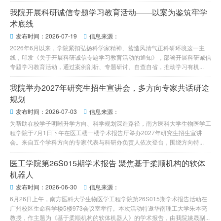
我院开展科研诚信专题学习教育活动——以案为鉴筑牢学
术底线
发布时间：2026-07-19
信息来源：


2026年6月以来，学院紧扣弘扬科学家精神、营造风清气正科研环境这一主
线，印发《关于开展科研诚信专题学习教育活动的通知》，部署开展科研诚信
专题学习教育活动，通过案例剖析、专题研讨、自查自省，推动学习有机...
我院举办2027年研究生招生宣讲会，多方向专家共话研途
规划
发布时间：2026-07-03
信息来源：


为帮助在校学子明晰升学方向、科学规划深造路径，南方医科大学生物医学工
程学院于7月1日下午在医工楼一楼学术报告厅举办2027年研究生招生宣讲
会。来自五个学科方向的专家代表与科研办负责人依次登台，围绕方向特...
医工学院第26S015期学术报告 聚焦基于柔顺机构的软体
机器人
发布时间：2026-06-30
信息来源：


6月26日上午，南方医科大学生物医学工程学院第26S015期学术报告活动在
广州校区生命科学楼5楼973会议室举行。本次活动特邀华南理工大学朱本亮
教授，作主题为《基于柔顺机构的软体机器人》的学术报告，由我院姚晟副...