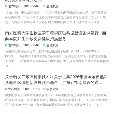
发布时间：2025-06-04
信息来源：


各系、所、中心及实验室： 为进一步推动科研设备开放共享，规范开放服
务收费标准，根据《南方医科大学科研仪器开放共享管理办法（试行）》规
定，现组织开展我院科研仪器新增入网学校共享平台及收费标准申请及...
南方医科大学生物医学工程学院磁共振新设备试运行 - 面
向本院师生开放免费健康扫描服务
发布时间：2025-06-04
信息来源：


我校顺德校区生物医学工程学院近期完成了联影（UNITED IMAGING）
BioMR 1.5T磁共振成像系统的安装与调试。该系统是联影推出的智能磁共振
平台之一，搭载数字化架构与自动化成像技术，具备良好的图像质量与操作便
捷...
关于转发广东省科学技术厅关于征集2026年度国家自然科
学基金区域创新发展联合基金（广东）指南建议的通...
发布时间：2025-02-18
信息来源：


根据国家自然科学基金委员会关于2026年度国家自然科学基金区域创新发展
联合基金（以下简称“联合基金”）指南征集有关部署安排，广东省科学技术厅
正在进行2026年度联合基金指南建议遴选编制工作（具体网址为：htt...