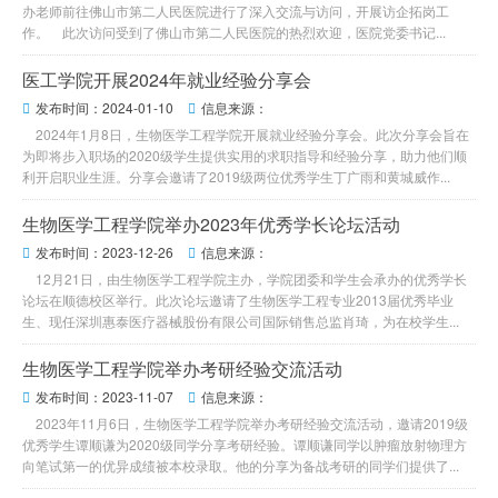
办老师前往佛山市第二人民医院进行了深入交流与访问，开展访企拓岗工
作。 此次访问受到了佛山市第二人民医院的热烈欢迎，医院党委书记...
医工学院开展2024年就业经验分享会
发布时间：2024-01-10
信息来源：


2024年1月8日，生物医学工程学院开展就业经验分享会。此次分享会旨在
为即将步入职场的2020级学生提供实用的求职指导和经验分享，助力他们顺
利开启职业生涯。分享会邀请了2019级两位优秀学生丁广雨和黄城威作...
生物医学工程学院举办2023年优秀学长论坛活动
发布时间：2023-12-26
信息来源：


12月21日，由生物医学工程学院主办，学院团委和学生会承办的优秀学长
论坛在顺德校区举行。此次论坛邀请了生物医学工程专业2013届优秀毕业
生、现任深圳惠泰医疗器械股份有限公司国际销售总监肖琦，为在校学生...
生物医学工程学院举办考研经验交流活动
发布时间：2023-11-07
信息来源：


2023年11月6日，生物医学工程学院举办考研经验交流活动，邀请2019级
优秀学生谭顺谦为2020级同学分享考研经验。谭顺谦同学以肿瘤放射物理方
向笔试第一的优异成绩被本校录取。他的分享为备战考研的同学们提供了...