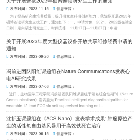
关于开展选拔2023年硕博连读研究生工作的通知
发布时间：2023-11-15
信息来源：


为了提高研究生培养质量，提升研究生科研创新能力，我院拟开展2023年
硕博连读研究生选拔工作，通知如下：一、申请对象 2021、2022级在读全
日制非定向硕士研究生二、时间安排 11月17日—11月27日：申请...
关于开展2023年度大型仪器设备开放共享维修经费申请的
通知
发布时间：2023-09-20
信息来源：


冯前进团队阳维课题组在Nature Communications发表心
电AI研究成果
发布时间：2023-07-06
信息来源：


近日，生物医学工程学院冯前进团队阳维课题组于著名综合性期刊《Nature
Communications》发表题为“Practical intelligent diagnostic algorithm for
wearable 12-lead ECG via self-supervised learning on l...
沈折玉课题组在《ACS Nano》发表学术成果: 肿瘤原位产
生的活性氧自由基风暴用于高效铁死亡治疗
发布时间：2023-06-15
信息来源：

