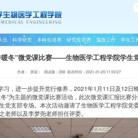
队伍
科学研究
本科生培养
研究生培养
党政工作
学生工
香暖冬”微党课比赛——生物医学工程学院学生
作者： 来源： 阅读量：
266
发布时间：2021-01-20 11:00:27
学习，进一步提升党行修养，
2021
年
1
月
11
日及
12
日
暖冬”为主题的微党课比赛活动，此次微党课汇报比赛
生党支部专场。本次活动邀请了生物医学工程
学院党
之老师以及李梦尧老师担任评委。