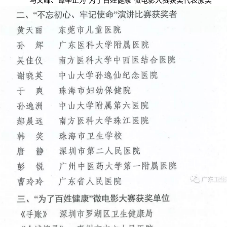
马文峰、谭举正为“为了百姓健康”微电影大赛获奖代表颁奖