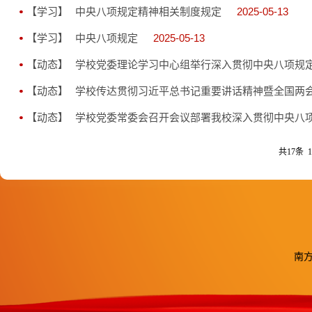
【学习】
中央八项规定精神相关制度规定
2025-05-13
【学习】
中央八项规定
2025-05-13
【动态】
学校党委理论学习中心组举行深入贯彻中央八项规
【动态】
学校传达贯彻习近平总书记重要讲话精神暨全国两会
【动态】
学校党委常委会召开会议部署我校深入贯彻中央八
共17条 1
南方医