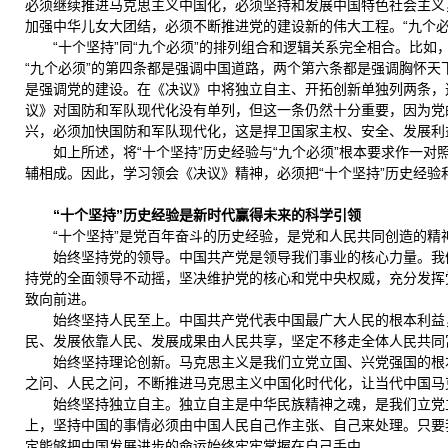
必须继续推进马克思主义中国化，必须坚持和发展中国特色社会主义
加强中华儿女大团结，必须不断推进党的建设新的伟大工程。“九个必
“十个坚持”同“九个必须”的排列组合和逻辑关系完全相合。比
“九个必须”的第四条都是强调中国道路，两个第六条都是强调胸怀天
是强调党的建设。在《决议》中将独立自主、开拓创新单独列两条，
议》对国防和军队现代化没有单列，但这一条仍然十分重要，因为党
兴，必须加快国防和军队现代化，这是捍卫国家主权、安全、发展利
如上所述，将“十个坚持”历史经验与“九个必须”根本要求作一
辅相成。因此，学习领会《决议》精神，必须把“十个坚持”历史经验
“十个坚持”历史经验是新时代赢得未来的科学引领
“十个坚持”是党百年奋斗的历史经验，是党和人民共同创造的
始终坚持党的领导。中国共产党是领导我们事业的核心力量。我
持党的全面领导不动摇，坚决维护党的核心和党中央权威，充分发挥
致向前进。
始终坚持人民至上。中国共产党代表中国最广大人民的根本利益
民、发展依靠人民、发展成果由人民共享，坚定不移走全体人民共同
始终坚持理论创新。马克思主义是我们立党立国、兴党强国的根
之问、人民之问，不断推进马克思主义中国化时代化，让当代中国马
始终坚持独立自主。独立自主是中华民族精神之魂，是我们立党
上，坚持中国的事情必须由中国人民自己作主张、自己来处理。只要
定能够把中国发展进步的命运始终牢牢掌握在自己手中。