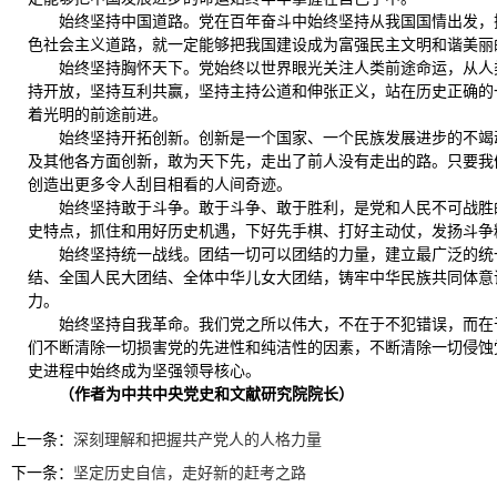
始终坚持中国道路。党在百年奋斗中始终坚持从我国国情出发，
色社会主义道路，就一定能够把我国建设成为富强民主文明和谐美丽
始终坚持胸怀天下。党始终以世界眼光关注人类前途命运，从人
持开放，坚持互利共赢，坚持主持公道和伸张正义，站在历史正确的
着光明的前途前进。
始终坚持开拓创新。创新是一个国家、一个民族发展进步的不竭
及其他各方面创新，敢为天下先，走出了前人没有走出的路。只要我
创造出更多令人刮目相看的人间奇迹。
始终坚持敢于斗争。敢于斗争、敢于胜利，是党和人民不可战胜
史特点，抓住和用好历史机遇，下好先手棋、打好主动仗，发扬斗争
始终坚持统一战线。团结一切可以团结的力量，建立最广泛的统
结、全国人民大团结、全体中华儿女大团结，铸牢中华民族共同体意
力。
始终坚持自我革命。我们党之所以伟大，不在于不犯错误，而在
们不断清除一切损害党的先进性和纯洁性的因素，不断清除一切侵蚀
史进程中始终成为坚强领导核心。
（作者为中共中央党史和文献研究院院长）
上一条：
深刻理解和把握共产党人的人格力量
下一条：
坚定历史自信，走好新的赶考之路