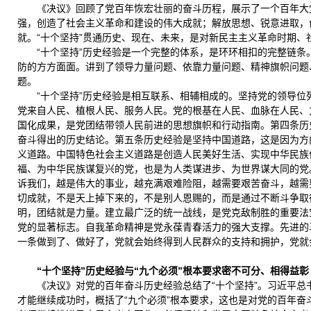
《决议》回顾了党百年恢宏壮丽的奋斗历程，展示了一个百年大
强，创造了社会主义革命和建设的伟大成就；解放思想、锐意进取，
就。“十个坚持”贯通历史、现在、未来，是对新民主主义革命时期
“十个坚持”历史经验是一个完整的体系，是环环相扣的完整链
防的方方面面。讲到了领导力量问题、依靠力量问题、精神旗帜问题
题。
“十个坚持”历史经验是相互联系、相辅相成的。坚持党的领导
党来自人民、植根人民、服务人民。党的根基在人民、血脉在人民、
国化成果，是党团结带领人民前进的思想旗帜和行动指南。第四条历
奋斗得出的历史结论。第五条历史经验是坚持中国道路，这是因为方
义道路。中国特色社会主义道路是创造人民美好生活、实现中华民族
福、为中华民族谋复兴的党，也是为人类谋进步、为世界谋大同的党
诉我们，越是伟大的事业，越充满艰难险阻，越需要艰苦奋斗，越需
切成就，不是天上掉下来的，不是别人恩赐的，而是通过不断斗争取
明，团结就是力量。建立最广泛的统一战线，是党克敌制胜的重要法
党的显著标志。自我革命精神是党永葆青春活力的强大支撑。先进的
一条做到了、做好了，党就会始终得到人民群众的支持和拥护，党就
“十个坚持”历史经验与“九个必须”根本要求密不可分、相得益彰
《决议》对党的百年奋斗历史经验总结了“十个坚持”。习近平总
才能继续成功时，概括了“九个必须”根本要求，这也是对党的百年奋