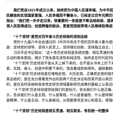
我们党自1921年成立以来，始终把为中国人民谋幸福、为中
民解放和实现国家富强、人民幸福而不懈奋斗，已经走过百年光辉历
指出：“我们党一步步走过来，很重要的一条就是不断总结经验、提
领人民取得成功、创造辉煌的秘诀，更是党团结带领人民继续取得成
“十个坚持”是党对百年奋斗历史经验的深刻总结
党的十九届六中全会通过的《中共中央关于党的百年奋斗重大成
是：坚持党的领导，坚持人民至上，坚持理论创新，坚持独立自主，
习近平总书记指出：“这十条历史经验是系统完整、相互贯通的
主动的根本原因，揭示了党永葆先进性和纯洁性、始终走在时代前列
“十个坚持”历史经验不是从天上掉下来的，也不是从书本上抄
索、实践、奋斗、创造中积累下来的，饱含着成败和得失，凝结着鲜
“十个坚持”历史经验是在唯物史观、大历史观、正确党史观的
真总结的；是在充分尊重党作出的前两个历史决议和改革开放以来历
的；是在及时采纳和吸收党史研究领域最新研究成果的基础上认真总
“十个坚持”历史经验提供给我们的是标尺，告诉我们什么是正
示，告诉我们什么是主观、什么是客观，什么是普遍性、什么是特殊
是精神，什么是主动、什么是被动，从而能够坚定决心和意志，增强
“十个坚持”历史经验是相互贯通、相互联系、有机统一的整体