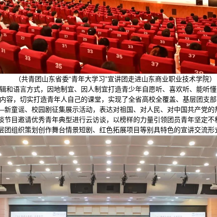
（共青团山东省委“青年大学习”宣讲团走进山东商业职业技术学院）
辑和语言方式，因地制宜、因人制宜打造青少年自愿听、喜欢听、能听懂
内容，切实打造青年人自己的课堂，实现了全省高校全覆盖、基层团支部
——新童谣、校园剧征集展示活动，表达对祖国、对人民、对中国共产党
访谈节目邀请优秀青年典型进行云访谈，以榜样的力量引领团员青年坚定不
基层团组织策划创作舞台情景短剧、红色拓展项目等别具特色的宣讲交流形