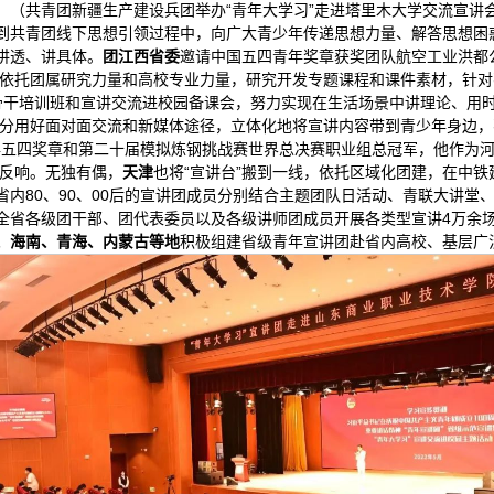
（共青团新疆生产建设兵团举办“青年大学习”走进塔里木大学交流宣讲
穿到共青团线下思想引领过程中，向广大青少年传递思想力量、解答思想困
讲透、讲具体。
团江西省委
邀请中国五四青年奖章获奖团队航空工业洪都
依托团属研究力量和高校专业力量，研究开发专题课程和课件素材，针对
骨干培训班和宣讲交流进校园备课会，努力实现在生活场景中讲理论、用
分用好面对面交流和新媒体途径，立体化地将宣讲内容带到青少年身边，
年五四奖章和第二十届模拟炼钢挑战赛世界总决赛职业组总冠军，他作为
反响。无独有偶，
天津
也将“宣讲台”搬到一线，依托区域化团建，在中
省内80、90、00后的宣讲团成员分别结合主题团队日活动、青联大讲堂
全省各级团干部、团代表委员以及各级讲师团成员开展各类型宣讲4万余
、海南、青海、内蒙古等地
积极组建省级青年宣讲团赴省内高校、基层广