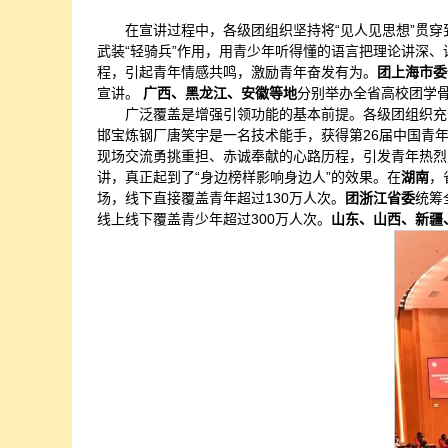
在宣讲过程中，各级团组织坚持将“见人见思想”贯
武装“轻骑兵”作用，用青少年听得懂的语言把理论讲深、
程，引起青年情感共鸣，激励青年奋发有为。
团上海市委
宣讲。
广西、黑龙江、安徽等地
分别举办全省高校团学
广泛覆盖是增强引领功能的基本前提。各级团组织充
邯宝炼钢厂唐笑宇是一名技术能手，获得第26届中国青
现场交流勇挑重担、赤诚奉献的心路历程，引发青年热烈
讲，真正起到了“身边榜样影响身边人”的效果。在
湖南
，
场，线下直接覆盖青年超过130万人次。
团浙江省委
统筹
线上线下覆盖青少年超过300万人次。
山东、山西、新疆