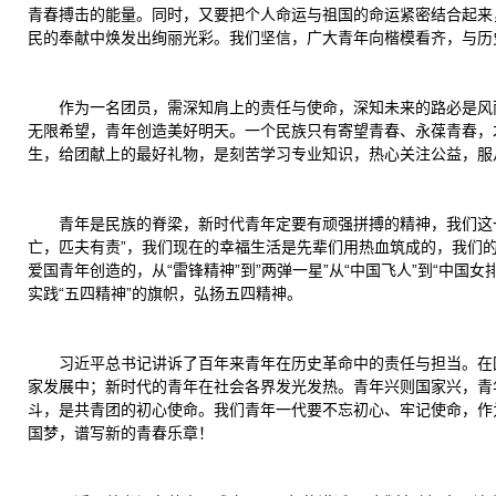
青春搏击的能量。同时，又要把个人命运与祖国的命运紧密结合起来
民的奉献中焕发出绚丽光彩。我们坚信，广大青年向楷模看齐，与历
作为一名团员，需深知肩上的责任与使命，深知未来的路必是风
无限希望，青年创造美好明天。一个民族只有寄望青春、永葆青春，
生，给团献上的最好礼物，是刻苦学习专业知识，热心关注公益，服
青年是民族的脊梁，新时代青年定要有顽强拼搏的精神，我们这
亡，匹夫有责”，我们现在的幸福生活是先辈们用热血筑成的，我们的
爱国青年创造的，从“雷锋精神”到”两弹一星”从“中国飞人”到“中
实践“五四精神”的旗帜，弘扬五四精神。
习近平总书记讲诉了百年来青年在历史革命中的责任与担当。在
家发展中；新时代的青年在社会各界发光发热。青年兴则国家兴，青
斗，是共青团的初心使命。我们青年一代要不忘初心、牢记使命，作
国梦，谱写新的青春乐章！