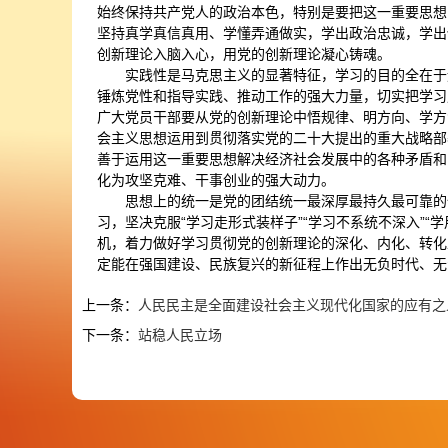
始终保持共产党人的政治本色，特别是要把这一重要思想
坚持真学真信真用、学懂弄通做实，学出政治忠诚，学出
创新理论入脑入心，用党的创新理论凝心铸魂。
实践性是马克思主义的显著特征，学习的目的全在于
锤炼党性和指导实践、推动工作的强大力量，切实把学习
广大党员干部要从党的创新理论中悟规律、明方向、学方
会主义思想运用到贯彻落实党的二十大提出的重大战略部
善于运用这一重要思想解决经济社会发展中的各种矛盾和
化为攻坚克难、干事创业的强大动力。
思想上的统一是党的团结统一最深厚最持久最可靠的
习，坚决克服“学习走形式装样子”“学习不系统不深入”
机，着力做好学习贯彻党的创新理论的深化、内化、转化
定能在强国建设、民族复兴的新征程上作出无负时代、无
上一条：
人民民主是全面建设社会主义现代化国家的应有之
下一条：
站稳人民立场