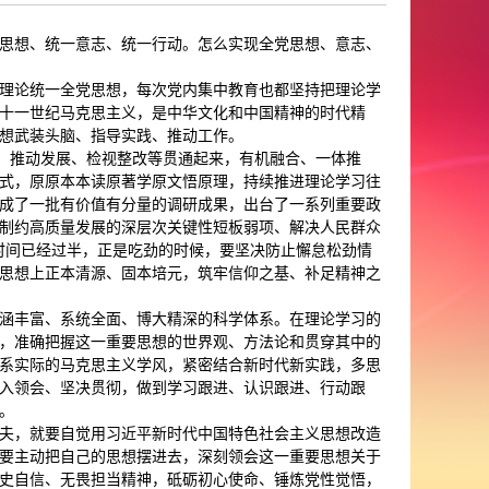
思想、统一意志、统一行动。怎么实现全党思想、意志、
理论统一全党思想，每次党内集中教育也都坚持把理论学
十一世纪马克思主义，是中华文化和中国精神的时代精
想武装头脑、指导实践、推动工作。
究、推动发展、检视整改等贯通起来，有机融合、一体推
式，原原本本读原著学原文悟原理，持续推进理论学习往
成了一批有价值有分量的调研成果，出台了一系列重要政
制约高质量发展的深层次关键性短板弱项、解决人民群众
育时间已经过半，正是吃劲的时候，要坚决防止懈怠松劲情
思想上正本清源、固本培元，筑牢信仰之基、补足精神之
涵丰富、系统全面、博大精深的科学体系。在理论学习的
，准确把握这一重要思想的世界观、方法论和贯穿其中的
系实际的马克思主义学风，紧密结合新时代新实践，多思
入领会、坚决贯彻，做到学习跟进、认识跟进、行动跟
。
夫，就要自觉用习近平新时代中国特色社会主义思想改造
要主动把自己的思想摆进去，深刻领会这一重要思想关于
史自信、无畏担当精神，砥砺初心使命、锤炼党性觉悟，