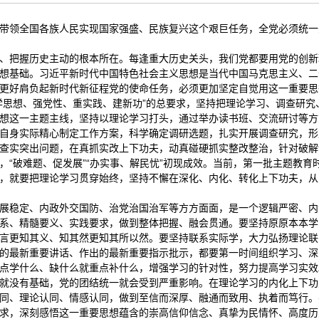
带领全国各族人民实现国家强盛、民族复兴这个艰巨任务，全党必须统一
、把握历史主动的根本所在。每逢重大历史关头，我们党都要用党的创新
想基础。习近平新时代中国特色社会主义思想是当代中国马克思主义、二
更好肩负起新时代新征程党的使命任务，必须更加坚定自觉用这一重要思
学思想、强党性、重实践、建新功”的总要求，坚持把理论学习、调查研
想这一主题主线，坚持以理论学习打头，通过举办读书班、交流研讨等方
自身实际精心制定工作方案，科学确定调研选题，扎实开展调查研究，形
查实突出问题，在真抓实改上下功夫，动真碰硬抓实整改整治，针对破解
，“破难题、促发展”“办实事、解民忧”初现成效。当前，第一批主题教
，就要把理论学习贯穿始终，坚持不懈在深化、内化、转化上下功夫，从
展稳定、内政外交国防、治党治国治军等方方面面，是一个逻辑严密、内
系、精髓要义、实践要求，做到整体把握、融会贯通。要坚持原原本本学
言更知其义、知其然更知其所以然。要坚持联系实际学，大力弘扬理论联
的最新重要讲话、作出的最新重要指示批示，都要第一时间组织学习、深
点学什么、缺什么就重点补什么，增强学习的针对性，努力提高学习实效
就没有基础，党的团结统一就会受到严重影响。在理论学习的内化上下功
同、理论认同、情感认同，做到至信而深厚、融通而致用、执着而笃行。
求，深刻感悟这一重要思想蕴含的崇高信仰信念、真挚为民情怀、高度历