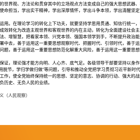
的世界观、方法论和贯穿其中的立场观点方法变成自己的强大思想武器、
使命担当，学出实干精神，学出深厚情怀，学出斗争本领，学出清醒坚定
运用。在理论学习的转化上下功夫，就要坚持学思用贯通、知信行统一，
成效转化为改造主观世界和客观世界的内在主动，转化为全面建设社会主
法、增智慧，把看家本领、兴党本领、强国本领学到手，不断提升政治能
署中去，善于运用这一重要思想观察时代、把握时代、引领时代，善于运
问题，善于运用这一重要思想防范化解重大风险，善于运用这一重要思想
保证，理论强才能方向明、人心齐、底气足。各级领导干部要坚持以身作则
“学用脱节，学归学做归做”等问题，引导和推动全党把学习贯彻习近平新
工作，使全党始终保持统一的思想、坚定的意志、协调的行动、强大的战
负历史、无负人民的业绩。
义（人民观察）