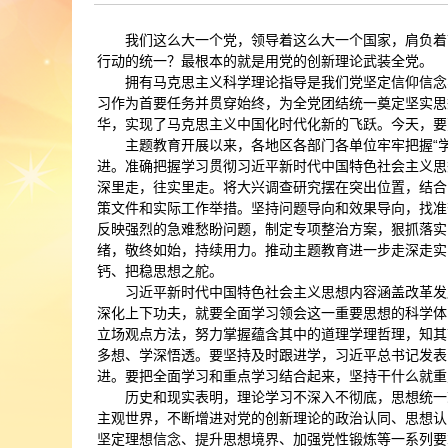
我们这么大一个党，领导着这么大一个国家，肩负着
行动的统一？最根本的就是用党的创新理论武装全党。
拥有马克思主义科学理论指导是我们党坚定信仰信念
习作为首要任务并贯穿始终，为全党团结统一奠定坚实思
华，实现了马克思主义中国化时代化新的飞跃。今天，要
主题教育开展以来，各地区各部门各单位牢牢把握“
进。准确把握学习贯彻习近平新时代中国特色社会主义思
深里走，往实里走。将大兴调查研究摆在突出位置，结合
策文件和实际工作举措。坚持问题导向和效果导向，找准
反映强烈的急难愁盼问题，制定专项整治方案，狠抓落实
绪，敬终如始，持续用力。推动主题教育进一步走深走实
钙、把稳思想之舵。
习近平新时代中国特色社会主义思想内容涵盖改革发
深化上下功夫，就要全面学习领会这一重要思想的科学体
立场观点方法，努力掌握蕴含其中的道理学理哲理，知其
多想、学深悟透。要坚持及时跟进学，习近平总书记发表
进。要把全面学习和重点学习结合起来，坚持干什么就重
历史和现实表明，理论学习不深入不彻底，思想统一
主观世界，不断增进对党的创新理论的政治认同、思想认
坚定理想信念、提升思想境界、加强党性锻炼等一系列要