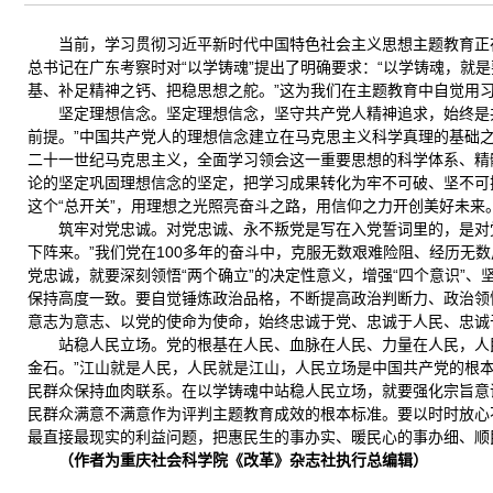
当前，学习贯彻习近平新时代中国特色社会主义思想主题教育正
总书记在广东考察时对“以学铸魂”提出了明确要求：“以学铸魂，
基、补足精神之钙、把稳思想之舵。”这为我们在主题教育中自觉用
坚定理想信念。坚定理想信念，坚守共产党人精神追求，始终是
前提。”中国共产党人的理想信念建立在马克思主义科学真理的基础
二十一世纪马克思主义，全面学习领会这一重要思想的科学体系、精
论的坚定巩固理想信念的坚定，把学习成果转化为牢不可破、坚不可
这个“总开关”，用理想之光照亮奋斗之路，用信仰之力开创美好未来
筑牢对党忠诚。对党忠诚、永不叛党是写在入党誓词里的，是对
下阵来。”我们党在100多年的奋斗中，克服无数艰难险阻、经历
党忠诚，就要深刻领悟“两个确立”的决定性意义，增强“四个意识”、
保持高度一致。要自觉锤炼政治品格，不断提高政治判断力、政治领
意志为意志、以党的使命为使命，始终忠诚于党、忠诚于人民、忠诚
站稳人民立场。党的根基在人民、血脉在人民、力量在人民，人
金石。”江山就是人民，人民就是江山，人民立场是中国共产党的根
民群众保持血肉联系。在以学铸魂中站稳人民立场，就要强化宗旨意
民群众满意不满意作为评判主题教育成效的根本标准。要以时时放心
最直接最现实的利益问题，把惠民生的事办实、暖民心的事办细、顺
（作者为重庆社会科学院《改革》杂志社执行总编辑）