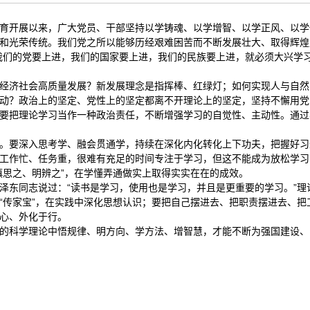
育开展以来，广大党员、干部坚持以学铸魂、以学增智、以学正风、以学
和光荣传统。我们党之所以能够历经艰难困苦而不断发展壮大、取得辉煌
我们的党要上进，我们的国家要上进，我们的民族要上进，就必须大兴学
经济社会高质量发展？新发展理念是指挥棒、红绿灯；如何实现人与自然
动？政治上的坚定、党性上的坚定都离不开理论上的坚定，坚持不懈用党
要把理论学习当作一种政治责任，不断增强学习的自觉性、主动性。通过
。要深入思考学、融会贯通学，持续在深化内化转化上下功夫，把握好习
工作忙、任务重，很难有充足的时间专注于学习，但这不能成为放松学习
慎思之、明辨之”，在学懂弄通做实上取得实实在在的成效。
泽东同志说过：“读书是学习，使用也是学习，并且是更重要的学习。”
“传家宝”，在实践中深化思想认识；要把自己摆进去、把职责摆进去、
心、外化于行。
的科学理论中悟规律、明方向、学方法、增智慧，才能不断为强国建设、