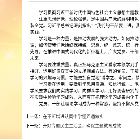
学习贯彻习近平新时代中国特色社会主义思想主题教
注重思想建党、理论强党，是中国共产党的鲜明特色
装全党。习近平总书记深刻指出：“我们的干部要上进，
实践。”
学习是一种力量，是推动发展的强大动力。如何推动
循；如何使我们党始终保持统一思想、统一意志、统一行
先导。在推进中国式现代化的新征程上，广大党员、干部
未来。
学习要注重质量，真正把马克思主义看家本领学到手
持好、运用好贯穿其中的立场观点方法。有的党员、干部
学习的兴趣与习惯，才能更加自觉地“博学之、审问之、
学习贵在运用，要做到学思用贯通、知信行统一。毛
学风要求我们向实践学习，向群众学习，用好调查研究的
在实践中检验学习成效，从而真正把理论学习成果内化于
党员、干部让理论学习成为一种常态，坚持不懈从党
上一条：
在不断增进认同中学懂弄通做实
下一条：
开好专题民主生活会，确保主题教育成效