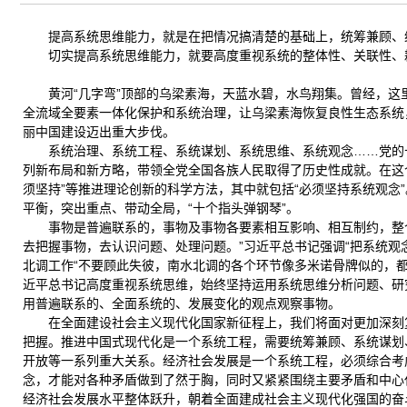
提高系统思维能力，就是在把情况搞清楚的基础上，统筹兼顾、
切实提高系统思维能力，就要高度重视系统的整体性、关联性、
黄河“几字弯”顶部的乌梁素海，天蓝水碧，水鸟翔集。曾经，这里
全流域全要素一体化保护和系统治理，让乌梁素海恢复良性生态系统
丽中国建设迈出重大步伐。
系统治理、系统工程、系统谋划、系统思维、系统观念……党的
列新布局和新方略，带领全党全国各族人民取得了历史性成就。在这
须坚持”等推进理论创新的科学方法，其中就包括“必须坚持系统观
平衡，突出重点、带动全局，“十个指头弹钢琴”。
事物是普遍联系的，事物及事物各要素相互影响、相互制约，整
去把握事物，去认识问题、处理问题。”习近平总书记强调“把系统观
北调工作“不要顾此失彼，南水北调的各个环节像多米诺骨牌似的，都
近平总书记高度重视系统思维，始终坚持运用系统思维分析问题、研
用普遍联系的、全面系统的、发展变化的观点观察事物。
在全面建设社会主义现代化国家新征程上，我们将面对更加深刻
把握。推进中国式现代化是一个系统工程，需要统筹兼顾、系统谋划
开放等一系列重大关系。经济社会发展是一个系统工程，必须综合考
念，才能对各种矛盾做到了然于胸，同时又紧紧围绕主要矛盾和中心
经济社会发展水平整体跃升，朝着全面建成社会主义现代化强国的奋