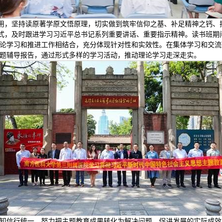
作用，坚持读原著学原文悟原理，切实做到筑牢信仰之基、补足精神之钙、
形式，及时跟进学习习近平总书记系列重要讲话、重要指示精神。读书班
论学习和推进工作相结合，充分体现针对性和实效性。在集体学习和交流
题辅导报告，通过形式多样的学习活动，推动理论学习走深走实。
知信行统一，努力把主题教育成果转化为解决问题、促进发展的实际成效