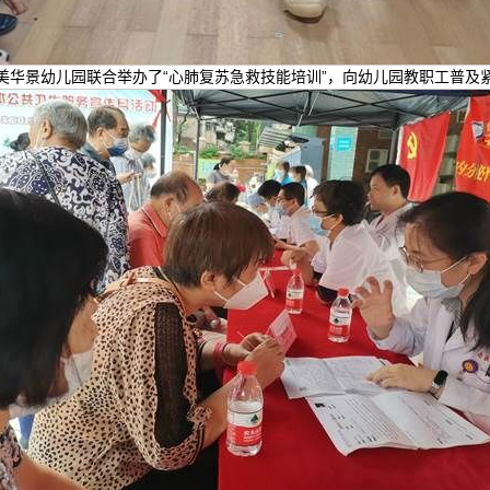
合美华景幼儿园联合举办了“心肺复苏急救技能培训”，向幼儿园教职工普