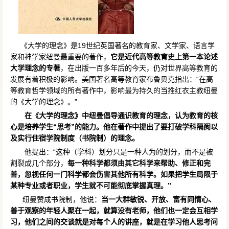
《大学的理念》是19世纪英国著名的教育家、文学家、语言学
家和神学家纽曼最重要的著作，
它是近代高等教育史上第一本论述
大学理念的专著
，在出版一百多年后的今天，仍对世界高等教育的
发展有着积极的影响。美国著名高等教育家布鲁贝克指出：“在高
等教育哲学领域的所有著作中，影响最为持久的当推红衣主教纽曼
的《大学的理念》。”
在《大学的理念》中纽曼倡导通识教育的理念，认为教育的核
心是培养学生“思考”的能力。他在著作中提出了要打破学科隔阂以
及实行住宿学院制度（书院制）的理念。
他提出：“这种（学科）划分只是一种人为的划分，而不是被
割裂成几个部分，
每一种科学都须由其它科学来帮助、修正和完
善，忽视任何一门科学都会伤害其他所有科学。如果把学生局限于
某种专业或者职业，学生就不可能彻底掌握真理。”
纽曼赞成书院制，他说：
当一大群敏锐、开放、富有同情心、
善于观察的年轻人聚在一起，就算没有老师，他们也一定会互相学
习，他们之间的交谈就是对每个人的讲座，就是在学习他人思考问