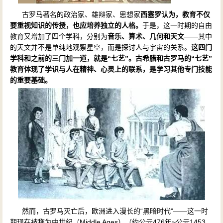
古罗马著名的政治家、雄辩家、思想家
西塞罗认为，教育不仅
要重视知识的传授，也应培养独立的人格。
于是，这一时期的自由
教育又增加了四个学科，分别为
音乐、算术、几何和天文
——其中
的天文并不是单纯地观察星空，而是探讨人与宇宙的关系。
这四门
学科和之前的三门加一道，就是“七艺”。古希腊和古罗马的“七艺”
教育体现了学识与人在精神、心灵上的联系，是学习其他专门技能
的重要基础。
然而，古罗马灭亡后，欧洲进入漫长的“黑暗时代”——这一时
期现在被称为中世纪（Middle Ages）（约公元476年~公元1453