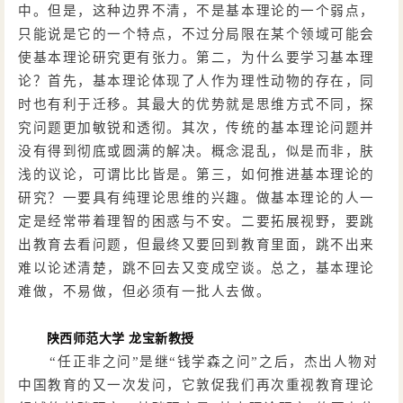
中。但是，这种边界不清，不是基本理论的一个弱点，
只能说是它的一个特点，不过分局限在某个领域可能会
使基本理论研究更有张力。第二，为什么要学习基本理
论？首先，基本理论体现了人作为理性动物的存在，同
时也有利于迁移。其最大的优势就是思维方式不同，探
究问题更加敏锐和透彻。其次，传统的基本理论问题并
没有得到彻底或圆满的解决。概念混乱，似是而非，肤
浅的议论，可谓比比皆是。第三，如何推进基本理论的
研究？一要具有纯理论思维的兴趣。做基本理论的人一
定是经常带着理智的困惑与不安。二要拓展视野，要跳
出教育去看问题，但最终又要回到教育里面，跳不出来
难以论述清楚，跳不回去又变成空谈。总之，基本理论
难做，不易做，但必须有一批人去做。
陕西师范大学
龙宝新教授
“任正非之问”是继“钱学森之问”之后，杰出人物对
中国教育的又一次发问，它敦促我们再次重视教育理论