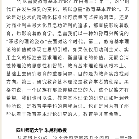
何以需要教育基本理论？理由有三：第一，这个时
代正在发生深刻的变化，所以急需
“教育基本理论”。无
论是对技术的精确化标准化可度量可监控的渴望，还是
对商业利益最大化且急功近利的追求，都直接影响着教
育，也影响着教育学。急需我们以一种如孙周兴所说的
“积极的理论姿态”去面对这个时代。第二，教育基本理
论的价值就体现在思想引领。如果仅仅用功利主义、实
用主义的标准去要求理论、衡量理论的价值，无疑会消
蚀掉理论的思想性和智慧。教育基本理论是从根本上、
基础上去研究教育的重要问题，目的是为教育实践找到
方向。第三，研究教育基本理论是教育学者的使命。黑
格尔说，一个民族有那些仰望星空的人，这个民族才有
希望。我们也可以说，教育基本理论的研究正如叶澜老
师所说，是教育学学科的自我意识。也正是因为有了那
些执着于教育基本理论研究的人，教育学才有希望。
四川师范大学
朱晟利教授
从逻辑上分析，这个话题要回答几个问题。一是
“教