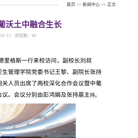
首页
>>
新闻中心
>>
正文
中葡沃土中融合生长
01-13 浏览数：
69
罗德里格斯一行来校访问，副校长刘叔
卫生管理学院党委书记王黎、副院长张持
相关人员出席了两校深化合作会议暨中葡
会议。会议分别由彭鸿娟及张持晨主
持。