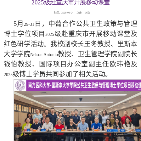
2025级赴重庆市开展移动课堂
时间：2026-06-04
点击:
36
次
5
月
日，中葡合作公共卫生政策与管理
29-31
博士学位项目
级赴重庆市开展移动课堂及
2025
红色研学活动。我校副校长王冬教授、里斯本
大学学院
教授、卫生管理学院副院长
Nelson Antonio
钱怡教授、国际项目办公室副主任欧玮艳及
级博士学员共同参加了相关活动。
2025