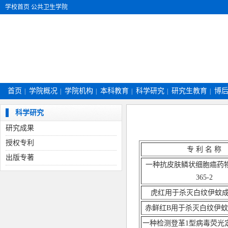
学校首页
公共卫生学院
首页
学院概况
学院机构
本科教育
科学研究
研究生教育
博
|
|
|
|
|
|
科学研究
研究成果
授权专利
专 利 名 称
出版专著
一种抗皮肤鳞状细胞癌药
365-2
虎红用于杀灭白纹伊蚊
赤鲜红
B用于杀灭白纹伊
一种检测登革
1型病毒荧光