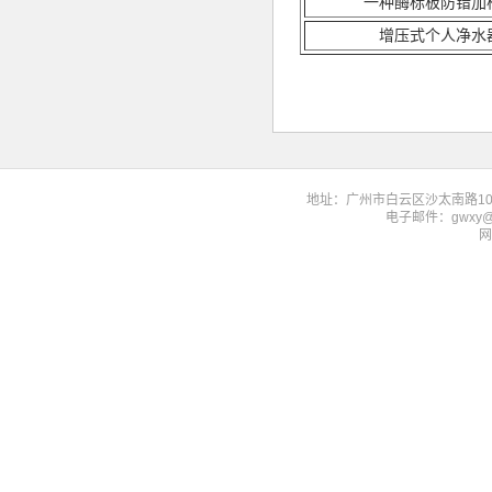
一种酶标板防错加
增压式个人净水
地址：广州市白云区沙太南路1023-
电子邮件：gwxy@f
网