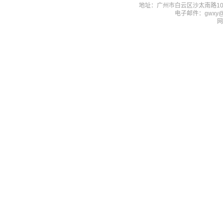
地址：广州市白云区沙太南路1023-
电子邮件：gwxy@f
网