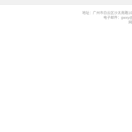
地址：广州市白云区沙太南路1023-
电子邮件：gwxy@f
网