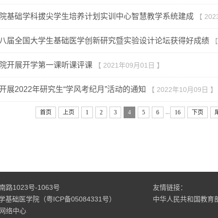
院基础学科拔尖学生培养计划实训中心智慧教学系统建成
【 20
八届全国大学生基础医学创新研究暨实验设计论坛获得好成绩
【
院开展开学第一课听课评课
【 2021年09月01日 】
开展2022年研究生“学风考纪月”活动的通知
【 2022年10月09日 】
...
首页
上页
1
2
3
4
5
6
16
下页
1023号-1063号
友情链接：
科大学基础医学院（粤ICP备05084331号）
中华人民共和国教育
网络中心