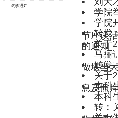
刘天
教学通知
学院
学院
转发
节座谈
关于
的通知
马骊
转发
做堪当
关于
本科
息及照
本科
转：
关于