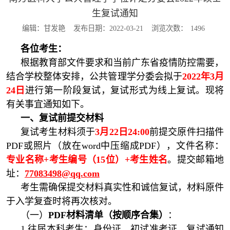
生复试通知
编辑：甘发艳
发布日期：2022-03-21
浏览次数：
1496
各位考生：
根据教育部文件要求和当前广东省疫情防控需要，
结合学校整体安排，公共管理学分委会拟于
2022年3月
24日
进行第一阶段复试，复试形式为线上复试。现将
有关事宜通知如下。
一、
复试前提交材料
复试考生材料须于
3月22日24:00
前提交原件扫描件
PDF或照片（放在word中压缩成PDF），文件名称：
专业名称+考生编号（15位）+考生姓名
。
提交邮箱地
址：
77083498@qq.com
考生需确保提交材料真实性和诚信复试，材料原件
于入学复查时将再次核对。
（一）
PDF材料清单（按顺序合集）
：
1.往届本科考生：身份证、初试准考证、复试通知