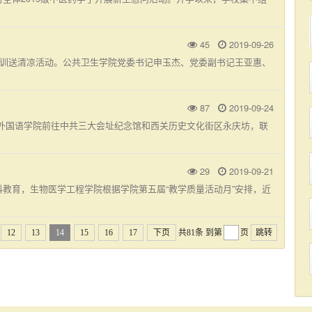
45
2019-09-26
的军训送清凉活动。公共卫生学院党委书记申玉杰、党委副书记王亚惠、
87
2019-09-24
和外国语学院前往中共三大会址纪念馆和西关历史文化街区永庆坊，联
29
2019-09-21
科教育，生物医学工程学院根据学院第五届“教学质量活动月”安排，近
12
13
14
15
16
17
下页
共81条
到第
页
跳转