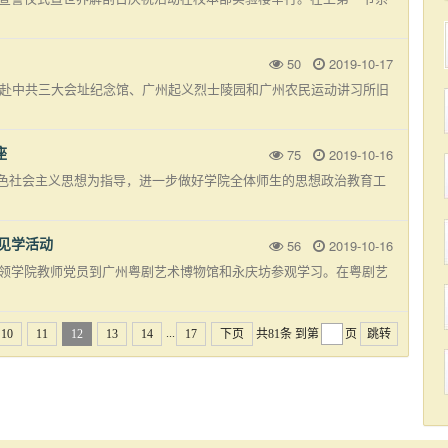
50
2019-10-17
余人赴中共三大会址纪念馆、广州起义烈士陵园和广州农民运动讲习所旧
座
75
2019-10-16
色社会主义思想为指导，进一步做好学院全体师生的思想政治教育工
观见学活动
56
2019-10-16
带领学院教师党员到广州粤剧艺术博物馆和永庆坊参观学习。在粤剧艺
...
10
11
12
13
14
17
下页
共81条
到第
页
跳转