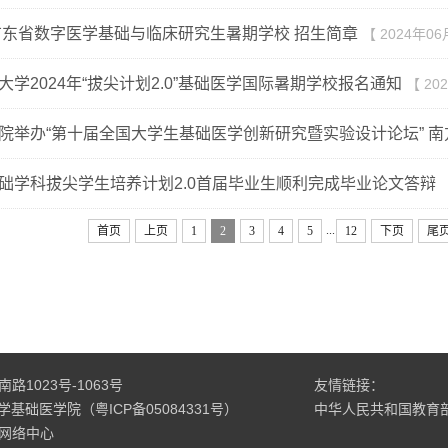
年广东省数字医学基础与临床研究生暑期学校 招生简章
【 2024年06
大学2024年“拔尖计划2.0”基础医学国际暑期学校报名通知
【 20
院举办“第十届全国大学生基础医学创新研究暨实验设计论坛” 南方
础学科拔尖学生培养计划2.0首届毕业生顺利完成毕业论文答辩
...
首页
上页
1
2
3
4
5
12
下页
尾
1023号-1063号
友情链接：
科大学基础医学院（粤ICP备05084331号）
中华人民共和国教育
网络中心