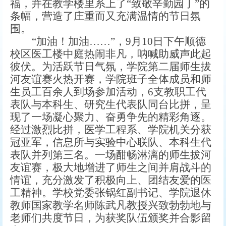
福，并在教学楼里系上了
“致敬辛勤园丁”的
条幅，营造了庄重而又充满温情的节日氛
围。
“加油！加油……”，9月10日下午顺德
校区医工楼中庭热闹非凡，呐喊助威声此起
彼伏。为活跃节日气氛，学院第二届师生拔
河友谊赛火热开赛，学院班子全体成员和师
生员工百余人到场参加活动，6支教职工代
表队与本科生、研究生代表队同台比拼，呈
现了一场凝心聚力、奋勇争先的精彩角逐。
经过激烈比拼，医学工程系、学院机关分获
冠亚军，信息所与实验中心联队、本科生代
表队并列第三名。一场酣畅淋漓的师生拔河
友谊赛，极大地增进了师生之间并肩战斗的
情谊，充分激发了积极向上、团结友爱的医
工精神。学校党委张锅红副书记、学院退休
教师国家教学名师陈武凡教授兴致勃勃地与
老师们共度节日，为获奖队伍颁奖并合影留