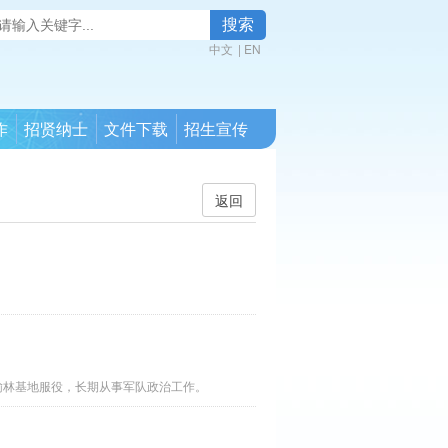
搜索
中文
|
EN
作
招贤纳士
文件下载
招生宣传
返回
队榆林基地服役，长期从事军队政治工作。