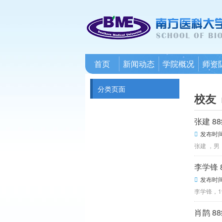
首页
新闻动态
学院概况
师资
分类页面
校友
张建 8
发布时间：

张建 ，男
李学锋 
发布时间：

李学锋，
肖鹊 8