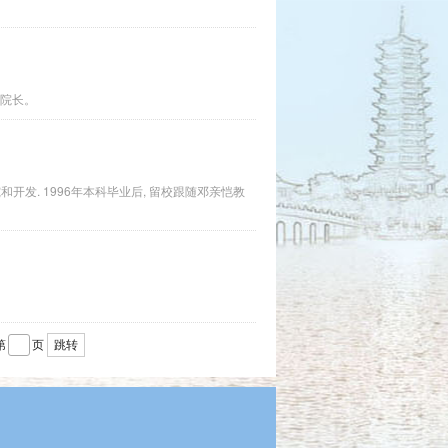
院长。
发. 1996年本科毕业后, 留校跟随邓亲恺教
第
页
跳转