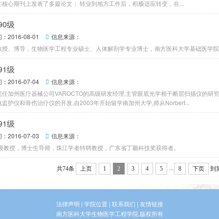
核心期刊上发表了多篇论文； 转业到地方工作后，积极适应转变，在...
90级
2016-08-01
信息来源：

教授、博导，生物医学工程专业硕士、人体解剖学专业博士，南方医科大学基础医学院
91级
2016-07-04
信息来源：

任加州医疗器械公司VAROCTO的高级研发经理,主管眼底光学相干断层扫描仪的研究和开
监护仪和骨伤治疗仪的开发,自2003年开始留学南加州大学,师从Norbert...
91级
2016-07-03
信息来源：

二级教授，博士生导师，珠江学者特聘教授，广东省丁颖科技奖获得者。
...
共74条
上页
1
2
3
4
5
8
下页
到
法律声明
|
学院位置
|
联系我们
|
友情链接
南方医科大学生物医学工程学院.版权所有