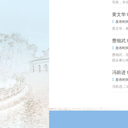
等奖，并在
黄文华 
发布时间：

黄文华，
曹细武 
发布时间：

曹细武，现
授从事心电
冯前进 
发布时间：

冯前进,