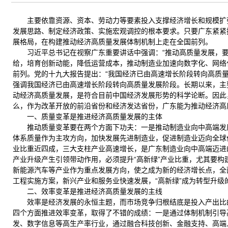
主要依靠资源、资本、劳动力等要素投入支撑经济增长和规模扩张
发展思路、制定经济政策、实施宏观调控的根本要求。只要广东紧紧
展格局，在构建推动经济高质量发展体制机制上走在全国前列。
习近平总书记在视察广东重要讲话中强调：“推动高质量发展，
给，培育创新动能，降低运营成本，推动制造业加速向数字化、网络
前列。党的十九大报告提出：“我国经济已由高速增长阶段转向高质量
强调我国经济已由高速增长阶段转向高质量发展阶段。长期以来，主要
动经济高质量发展，是符合目前中国经济发展形势的科学论断。因此
么，作为改革开放的前沿省份和经济发达省份，广东能为推动经济高
一、质量变革是推进经济高质量发展的主体
推动质量变革要在两个方面下功夫：一是推动制造业向中高端发
体系质量作为主攻方向，加快发展先进制造业，促进制造业迈向全球
业比重近四成，三大支柱产业高速增长，是广东制造业向中高端迈进
产业升级产生引领带动作用，必须提升“高新绿”产业比重，尤其要
新能源汽车等产业作为重点发展方向，使之成为新的经济增长点，全
工程实施方案，新兴产业和服务业快速发展，“高新绿”成为转型升级
二、效率变革是推进经济高质量发展的主线
效率是经济发展的永恒主题，而市场竞争归根结底是投入产出比
四个方面推进效率变革，取得了不错的成绩：一是通过体制机制引导
发、数字信息等高生产率行业，通过融合科技创新、金融支持、高端