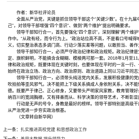
作者：新华社评论员
全面从严治党，关键是抓住领导干部这个“关键少数”。在十九
己”，对领导干部增强“四个意识”、做到“两个维护”提出明确要求。
领导干部知行合一，首先要强化“四个意识”，深刻理解“两个维护
作中。“从政有经，而令行为上。”政治站位高不高，不是看口号喊
义，切实整治表态多调门高、行动少落实差等问题，以敢担当、善作
领导干部知行合一，必须严守政治纪律和政治规矩。政治纪律是
定、旗帜鲜明，不能搞含含糊糊、模棱两可那一套。2018年1月至1
律和政治规矩，既要体现在关键时刻，也要体现在平时的一言一行、
始终在政治立场、政治方向、政治原则、政治道路上同以习近平同志
领导干部知行合一，必须带头纯洁党内关系，发展积极健康的党
吹拍拍等歪风邪气。决不能把上下级关系搞成人身依附关系，决不能
德。既要严于律己、正心修身，又要带头严明家风家教，教育管理好
纳百川的宽阔胸襟，又有择善而从、科学决策的领导艺术，不断彰显
行动是无声的号令，身教是最好的榜样。领导干部特别是高级干
从严治党进一步夯实政治根基。
（文章转自新华网）
上一条：
扎实推进高校党建 和思想政治工作
下一条：
善用大数据 提升领导力