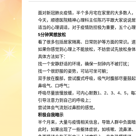
面对新冠肺炎疫情，半个多月宅在家里的大多数人，
今天，顺德医院精神心理科主任陈巧平跟大家说说居
适当的心理调适，对于疫情防控极为重要，五个心理
5分钟冥想放松
看了很多包括居家隔离、日常防护等方面的常识。道
如果你感觉到心理上不能放松，不妨尝试先放松身体
具体方法如下：
找一个安静舒适的环境，确保一刻钟内不被打扰；
找一个很舒服的姿势，可站可坐可躺；
双手放在腹部，尝试腹式呼吸，吸气时腹部尽量鼓起
鼻吸气、口呼气；
呼吸尽量放慢放缓，可内心默数1、2、3、4、5，每
引导注意力到自己的呼吸上；
尝试体会气流划过鼻腔的感觉。
积极自我暗示
半个月来，大量与疫情相关信息，导致人群中负面暗
此时，如果出现了一些躯体症状，如咳嗽、流鼻涕、