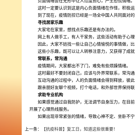
负面情绪会在无形中让人过度担心，产生恐慌情绪。
这时一定要认识到这是内心负面情绪在作怪，积极运
到了现在，疫情防控已经是一场全中国人共同面对的
寻找居家乐趣
大家宅在家里，想找点乐趣还是有办法的。
网上有人做手工，有人干家务，这些活动有助于心理
因此，大家不妨找一些让自己心情愉悦的事情做，比
这些小乐趣，既可以让人转移注意力，又获得了成就
常联系，常沟通
疫情期间，大家都出不了门，难免有些烦躁情绪。
这时最好不要封闭自己，应该与外界常联系，常沟通
互动沟通的过程中，人的负面情绪会得到释放，彼此
跟亲朋好友聊个视频，打个电话，和外部世界保持联
求助专业机构
如果感觉通过自我防护，无法调节自身压力，在目前
开展了心理热线服务。
如果出现非常紧张的情绪，导致心神不定、坐卧不宁
上一条：
【抗疫科普】复工日，知道这些很重要！