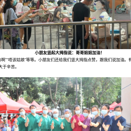
小朋友竖起大拇指说：哥哥姐姐加油！
不热啊”“唔该姑娘”等等。小朋友们还给我们竖大拇指点赞，跟我们说加油
大于辛苦。