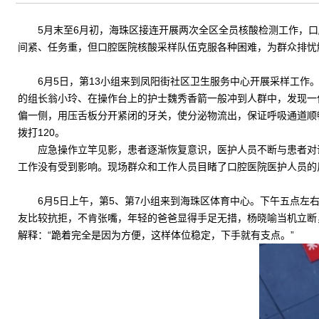
5月末至6月初，海珠区接连开展两次全区全员核酸检测工作，口
间紧、任务重，但口腔医院核酸采样队伍克服各种困难，为群众排忧
6月5日，第13小组来到凤阳街社区卫生服务中心开展采样工作
的组长翁小玲、在操作台上的护士魏秀香箭一般冲到人群中，发现一
偏一侧，用压舌板分开紧闭的牙关，使分泌物流出，保证呼吸通道顺
拨打120。
应急操作立竿见影，患者逐渐恢复意识，医护人员不断与患者对
工作没有受到影响。现场群众和工作人员目睹了口腔医院医护人员的
6月5日上午，第5、第7小组来到海珠区体育中心。下午五点
友比较抗拒，不肯张嘴，年轻的爸爸显得手足无措，杨晓喻当机立断
解释：“跪着完全是因为方便，这样体位稳定，下手就有支点。”