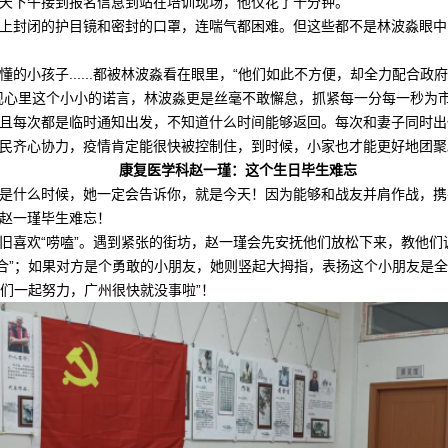
天下午接到报名信息到站在培训现场，他仅花了十分钟。
上封闭的护目镜和密封的口罩，连喘气都困难。但这些都不是林波淼眼中
的小孩子......都被林波淼看在眼里，“他们如此不方便，却全力配合
现心里这个小小的诺言，林波淼更是丝毫不敢懈怠，抓紧每一分每一秒为
且每次都是临时通知出发，不知道什么时间能够返回。每次和妻子同时出
民齐心协力，疫情肯定能很快被控制住，到时候，小家也才能更好地团聚
康复医学科赵一瑾：这个生日毕生难忘
是什么时候，她一定会告诉你，就是今天！因为能够和战友并肩作战，携
赵一瑾毕生难忘！
旧喜欢“唠嗑”。遇到紧张的街坊，赵一瑾会先安抚他们放松下来，教他们
配合”；如果对方是个勇敢的小朋友，她则竖起大拇指，表扬这个小朋友是
我们一起努力，广州很快就没事啦”！