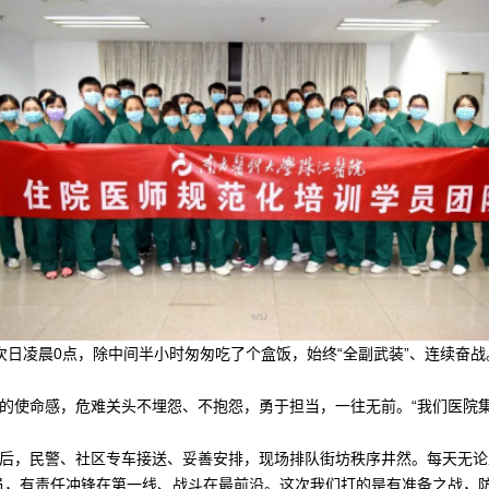
次日凌晨0点，除中间半小时匆匆吃了个盒饭，始终“全副武装”、连续奋战
的使命感，危难关头不埋怨、不抱怨，勇于担当，一往无前。“我们医院
后，民警、社区专车接送、妥善安排，现场排队街坊秩序井然。每天无论
员，有责任冲锋在第一线、战斗在最前沿。这次我们打的是有准备之战，