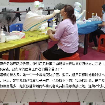
束任务站在路边等车，便利店老板娘主动邀请采样队员乘凉休息，并送上
不用钱，这段时间医务工作者们最辛苦了！”
娟带的新人多，她一个一个教穿脱防护服、消杀，组员采样时她也时常出
、休息，她宁愿自己饿着肚子采样，也坚持不下岗；接班的组长，是个暖
检居民最多，组长张静带着同科室的老队员陈燕娜直接上场，连续2个多