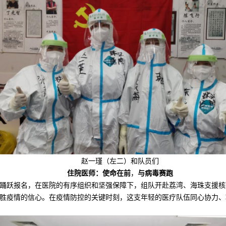
赵一瑾（左二）和队员们
住院医师：使命在前
，
与病毒赛跑
踊跃报名，在医院的有序组织和坚强保障下，组队开赴荔湾、海珠支援核
胜疫情的信心。在疫情防控的关键时刻，这支年轻的医疗队伍同心协力、