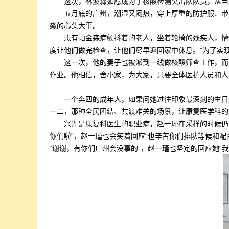
这次，林波淼如愿成为了核酸检测突击队队员，从当
五月底的广州，潮湿又闷热，穿上厚重的防护服、带
淼的心头大事。
患有帕金森病颤抖着的老人，坐着轮椅的残疾人，懵懂
度让他们做完检查，让他们尽早返回家中休息。”为了实
这一次，他的妻子也被派到一线做核酸筛查工作，而
作业。他相信，舍小家，为大家，只要全体医护人员和人
一个奔四的成年人，如果问她过往印象最深刻的生日
一二，那种全民团结、共渡难关的场景，让康复医学科的
兴许是康复科医生的职业病，赵一瑾在采样的时候仍
你们啦”，赵一瑾也会笑着回应“也辛苦你们排队等候和
“谢谢，有你们广州会没事的”，赵一瑾也坚定的回应她“