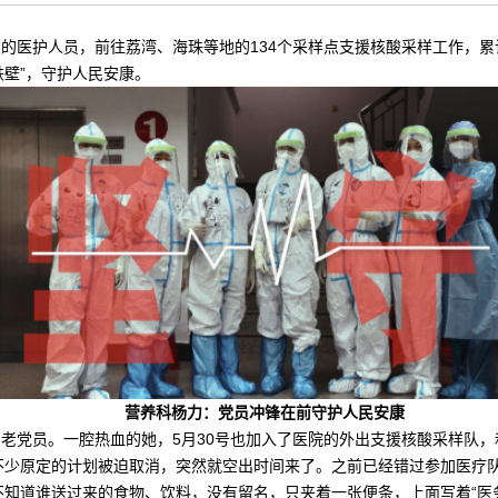
人次的医护人员，前往荔湾、海珠等地的134个采样点支援核酸采样工作，累
壁”，守护人民安康。
营养科杨力：党员冲锋在前守护人民安康
老党员。一腔热血的她，5月30号也加入了医院的外出支援核酸采样队，
不少原定的计划被迫取消，突然就空出时间来了。之前已经错过参加医疗
不知道谁送过来的食物、饮料，没有留名，只夹着一张便条，上面写着“医