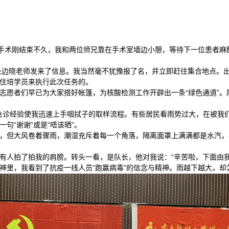
上一台手术刚结束不久，我和两位师兄靠在手术室墙边小憩，等待下一位患者
教务处边晓老师发来了信息。我当然毫不犹豫报了名，并立即赶往集合地点
住培学员来执行此次任务的。
志愿者们早已为大家搭好帐篷，为核酸检测工作开辟出一条“绿色通道”
的急诊经验使我迅速上手咽拭子的取样流程。有些居民看雨势过大，在被我
句“谢谢”或是“唔该晒”。
，但大风卷着骤雨，潮湿充斥着每一个角落，隔离面罩上满满都是水汽，
有人拍了拍我的肩膀。转头一看，是队长，他对我说：“辛苦啦，下面由我
神里，我看到了抗疫一线人员“跑赢病毒”的信念与精神。雨越下越大，却