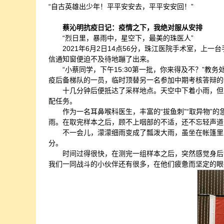
“自古英雄出少年！平平安安去，平平安安回！”
蔡沁明抗疫日记：疫情之下，我绝对服从安排
“烈日里，暴雨中，星空下，最美的珠医人”
2021年6月2日14点56分，珠江医院手术室，
信通知窗便迫不及待地蹦了出来。
“小蔡同学，下午15:30第一批，你来得及不？”
疫后备梯队的一员，临时顶替另一名参加中期考核答辩的
十几分钟后便抵达了采样地点。天空中下着小雨，但
配任务。
作为一名耳鼻喉科医生，丰富的“拔鱼刺”“取异物”
雨。在取完样本之后，顾不上咽部的不适，还不忘轻声道一
不一会儿，濛濛细雨变成了瓢泼大雨，虽坐在帐篷里
分。
时间过得很快，在测完一组样本之后，突然感觉身后
我们一同战斗的小伙伴还有很多，在他们疲惫而坚定的眼