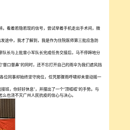
麻醉。看着若隐若现的信号，尝试举着手机走出手术间，微
。出发途中，我才了解到，我是作为住院医师第三批应急防
。廖队长与上批曾小军队长完成任务交接后，马不停蹄地分
们“督口督鼻”的同时，还不忘打开自己的雨伞为我们遮风挡
各位同事却始终坚守岗位，任凭那骤雨呼啸却未曾动摇一
接班，你好好休息”，并摆出了一个“顶呱呱”的手势。与
怎么也浇不灭广州人民抗疫的信心与决心。