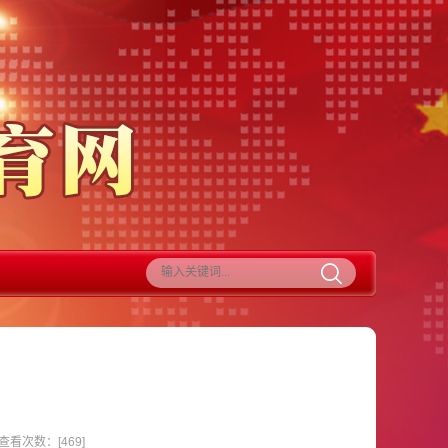
查看次数：[
469
]