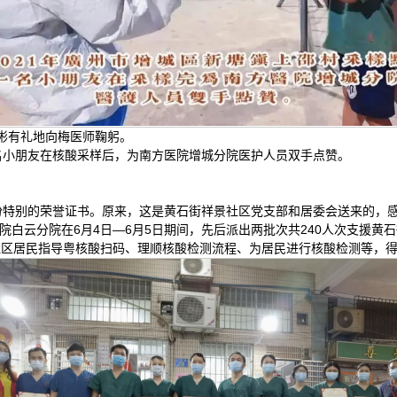
彬彬有礼地向梅医师鞠躬。
一名小朋友在核酸采样后，为南方医院增城分院医护人员双手点赞。
一份特别的荣誉证书。原来，这是黄石街祥景社区党支部和居委会送来的，
院白云分院在6月4日—6月5日期间，先后派出两批次共240人次支援黄
社区居民指导粤核酸扫码、理顺核酸检测流程、为居民进行核酸检测等，