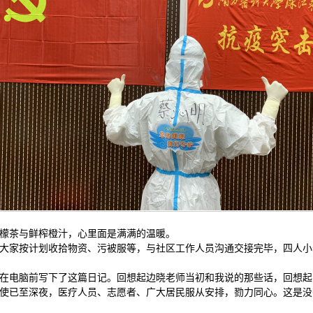
檬茶与鲜榨橙汁，心里面是满满的温暖。
大家按计划收拾物资、污被服等，与社区工作人员沟通交接完毕，四人小
在电脑前写下了这篇日记。回想起边晓老师当初和我说的那些话，回想起
使已至深夜，医疗人员、志愿者、广大居民服从安排，勠力同心。这是没