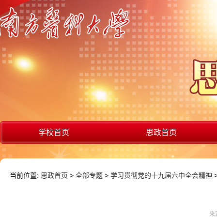
学校首页
思政首页
当前位置:
思政首页
>
全部专题
>
学习贯彻党的十九届六中全会精神
来