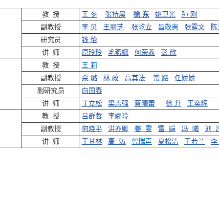
教 授
王 冬
张持晨
徐 东
姚卫光
孙 刚
副教授
李 贝
王丽芝
张屹立
昌敬惠
张露文
陈
系
研究员
钱 怡
讲 师
原玲玲
毛燕娜
何荣鑫
彭 欣
教 授
王 莉
副教授
余 璐
林 政
高其法
常 路
任娇娇
副研究员
向国春
讲 师
丁立松
梁志强
蔡晴蕾
徐 升
王奕辉
教 授
吕群蓉
李娜玲
副教授
何晓平
洪亦卿
姜 雯
雷 娟
冯 曦
刘 
讲 师
王其林
高 涛
曾瑞声
夏松洁
于若兰
李