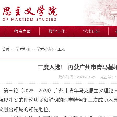
师资力量
教学工作
学术科研
：
首页
>>
学术科研
>>
学术动态
>> 正文
三度入选！ 再获广州市青马基
发布时间：2026-01-25 点击量：
1
，第三轮（
2025—2028）广州市青年马克思主义
院以扎实的理论功底和鲜明的医学特色第三次成功入
文融合领域的领先地位。