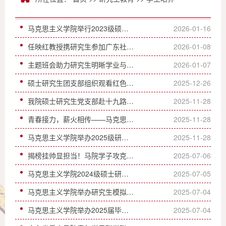
马克思主义学院举行2023级硕士研究生学位论文预答辩会
2026-01-16
任映红教授携研究生参加广东社会学学会成立40周年大会
2026-01-08
主题班会助力研究生明晰学业与职业路径
2026-01-07
硕士研究生团支部组织观看红色电影主题团日活动
2025-12-26
我院硕士研究生党支部赴十九路军淞沪抗日阵亡将士陵园开展主题党日活动
2025-11-28
青春接力，薪火相传——马克思主义学院召开团支部、研究生会干部换届竞选大会
2025-11-28
马克思主义学院举办2025级研究生新生见面会
2025-11-28
揭榜挂帅显担当！马院学子攻克数字伦理难题摘得"挑战杯"全国奖
2025-07-06
马克思主义学院2024级硕士研究生开题报告会圆满举行
2025-07-05
马克思主义学院举办研究生模拟授课比赛
2025-07-04
马克思主义学院举办2025届毕业生欢送会
2025-07-04