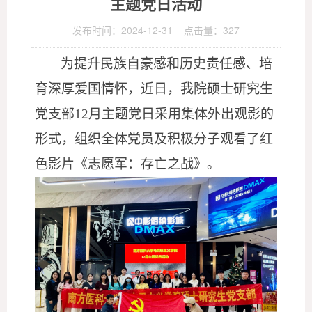
主题党日活动
发布时间：2024-12-31 点击量：
327
为提升民族自豪感和历史责任感
、
培
育深厚爱国情怀，
近日
，
我
院硕士研究生
党支部
12月主题党日采用集体外出观影的
形式，组织全体党员及积极分子
观看
了
红
色影片《志愿军：存亡之战》。