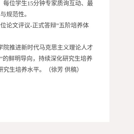
、
每位学生
15分钟专家质询互动、
最
性与规范性。
学位论文评议
-正式答辩
”
五
阶培养体
学院推进新时代马克思主义理论人才
”
的鲜明导向，持续深化研究生培养
研究生培养水平
。（徐芳 供稿）