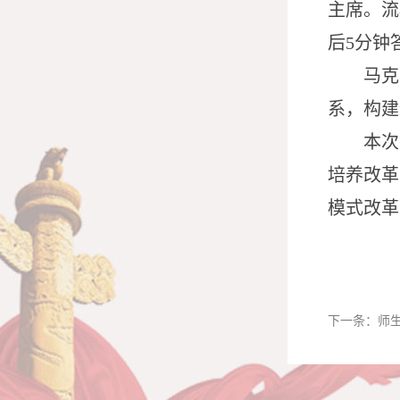
主席
。流
后
5分钟
马克
系，构建
本次
培养改革
模式改革
下一条：
师