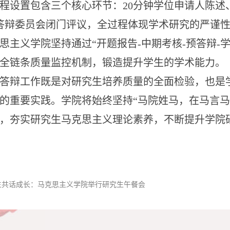
程设置包含三个核心环节：20分钟学位申请人陈述
答辩委员会闭门评议，全过程体现学术研究的严谨
思主义学院坚持
通过
“
开题
报告
-中期考核-预答辩-
全链条质量监控机制
，
锻造
提升学生的
学术能力
。
答辩工作既是对研究生培养质量的全面检验，也是
的重要实践。
学院将始终
坚持
“
马院姓马，在马言马
，夯实研究生马克思主义理论素养
，
不断提升学院
生共话成长：马克思主义学院举行研究生午餐会