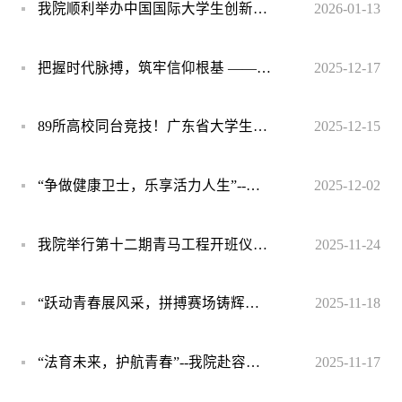
我院顺利举办中国国际大学生创新大赛暨“挑战杯”大学生创业计划竞赛学院选拔赛
2026-01-13
把握时代脉搏，筑牢信仰根基 ——第十二期青马工程第二次理论授课
2025-12-17
89所高校同台竞技！广东省大学生健康素养大赛落幕，我校团队夺冠！
2025-12-15
“争做健康卫士，乐享活力人生”--我院举办2025年“健康卫士大挑战”活动
2025-12-02
我院举行第十二期青马工程开班仪式暨第一次理论授课
2025-11-24
“跃动青春展风采，拼搏赛场铸辉煌”——卫生管理学院在2025年第36届校运会彰显奋进姿态
2025-11-18
“法育未来，护航青春”--我院赴容山中学开展普法宣传活动
2025-11-17