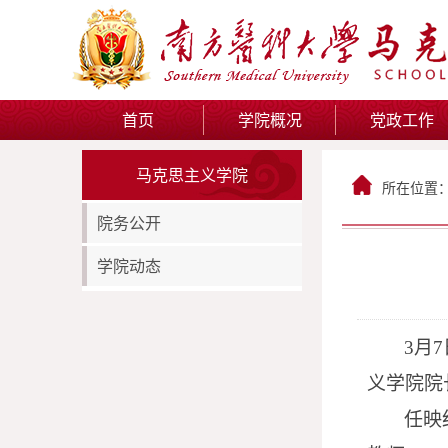
首页
学院概况
党政工作
马克思主义学院
所在位置
院务公开
学院动态
3
月
7
义学院院
任映