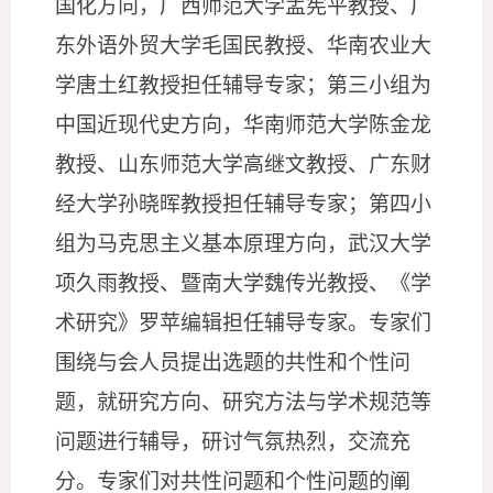
国化方向
，广西师范大学孟宪平
教授、
广
东外语外贸
大学毛国民
教授、华南农业大
学唐土红教授担任辅导专家；
第
三小组为
中国近
现
代史方向
，华南师范大学陈金龙
教授、山东师范大学高继文教授
、广东财
经大学孙晓晖教授担任辅导专家；
第
四小
组为
马克思主义基本原理方向
，
武汉大学
项久雨教授、
暨南
大学
魏传光
教授
、《学
术研究》罗苹编辑担任辅导专家。专家们
围绕与会人员提出选题的共性和个性问
题，就研究方向、研究方法与学术规范等
问题进行辅导，研讨气氛热烈，交流充
分。专家们对共性问题和个性问题的阐