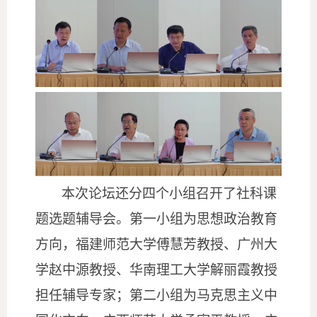
本次论坛还分四个小组召开了
社科课
题选题辅导
会。
第
一小组为
思想政治教育
方向
，
福建师范大学傅慧芳教授、广州大
学
赵中源教授、华南理工大学解丽霞教授
担任辅导专家；
第
二小组为
马克思主义中