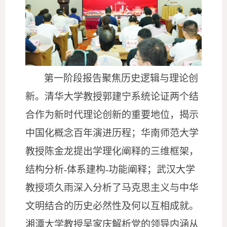
第一阶段报告聚焦
历史逻辑与理论
创
新。清华
大学教授郭建宁系统论证两个结
合作为新时代理论创新的
重要
地位，揭示
中国化概念百年演进历程；华南师范大学
教授陈金龙提出学理化阐释的三维框架，
结构分析
-体系建构-功能阐释
；武汉大学
教授项久雨深入分析了马克思主义与中华
文明结合的历史必
然性及何以互相
成就。
湘潭大学教授吴家庆解析党的领导内涵从