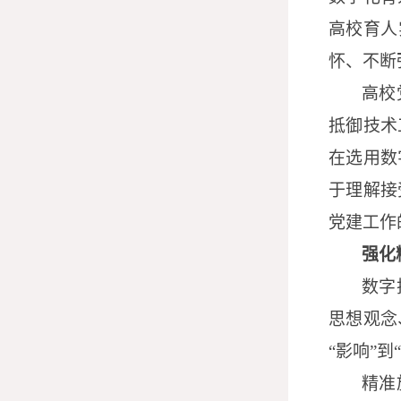
高校育人
怀、不断
高校
抵御技术
在选用数
于理解接
党建工作
强化
数字
思想观念
“影响”到
精准