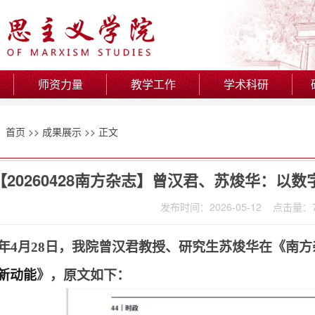
师资力量
教学工作
学术科研
：
首页
>>
成果展示
>> 正文
【20260428南方杂志】曾汉君、苏焌华：以
发布时间：2026-05-12 点击量：
年
4月28
日，我院曾汉君教授
、研究生苏焌华
在《南方
新动能
》，原文如下：